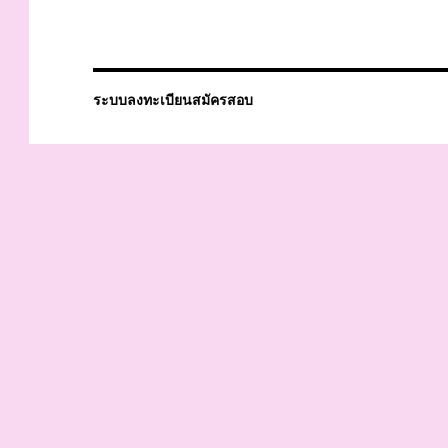
ระบบลงทะเบียนสมัครสอบ